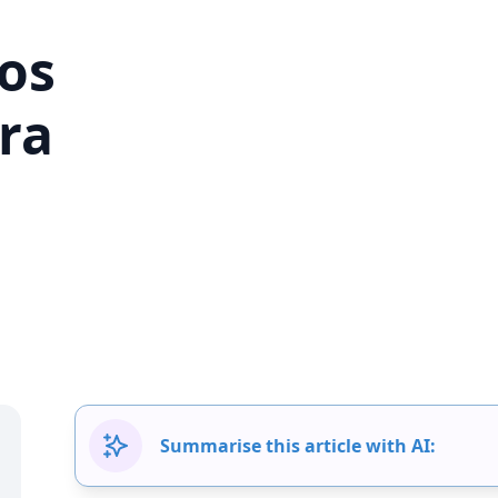
los
ra
Summarise this article with AI: