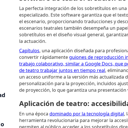
La perfecta integración de los sobretítulos en un
especializado. Este software garantiza que el text
el escenario, proporcionando traducciones y descr
escenarios teatrales también desempeña un papel c
sobretítulos en el diseño visual general, garanti
la actuación.
Capítulos
, una aplicación diseñada para profesional
convertir rápidamente
guiones de reproducción i
trabajo colaborativo, similar a Google Docs, que 
de teatro trabajar juntos en tiempo real
, eliminan
un acceso uniforme a la versión más actualizada d
personalización para la proyección, incluidos ajust
de proyección, lo que garantiza una presentación 
ad
Aplicación de teatro: accesibili
En una época
dominado por la tecnología digital
,
herramienta revolucionaria para mejorar la accesib
do
permiten al público acceder a los sobretítulos dire