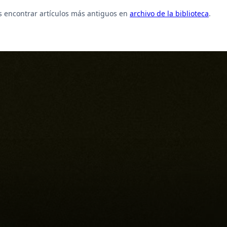
 encontrar artículos más antiguos en
archivo de la biblioteca
.