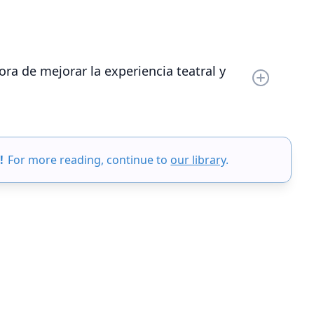
ora de mejorar la experiencia teatral y
 la mejora de las experiencias teatrales y de ópera
 de diálogos y letras, lo que hace que las
rso. Garantizan que no se pierdan los matices
!
For more reading, continue to
our library
.
 enriquece la participación y la comprensión del
fesionales del teatro a agilizar este proceso al
rtir los guiones de las obras en sobretítulos, lo que
ce opciones de personalización para una
iones.