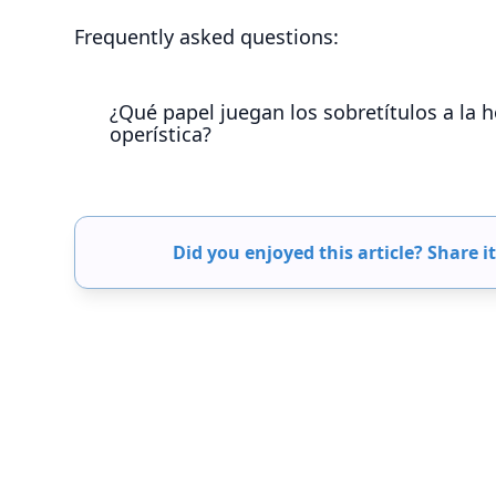
Frequently asked questions:
¿Qué papel juegan los sobretítulos a la h
operística?
Los subtítulos desempeñan un papel crucial en
al proporcionar traducciones o transcripciones
actuaciones sean accesibles a un público dive
Did you enjoyed this article? Share it
lingüísticos y las expresiones poéticas, lo que
público. La aplicación Captitles ayuda a los pro
aprovechar la inteligencia artificial para conve
facilita la colaboración en tiempo real y ofre
presentación visual óptima durante las actuac