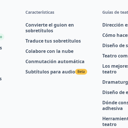
Características
Guías de tea
Convierte el guion en
Dirección e
sobretítulos
Cómo hacer
o
Traduce tus sobretítulos
Diseño de 
s
Colabore con la nube
Teatro com
Conmutación automática
Los mejore
Subtítulos para audio
teatro
Beta
s
Dramaturg
Diseño de 
Dónde cons
adhesiva
Herramient
teatro