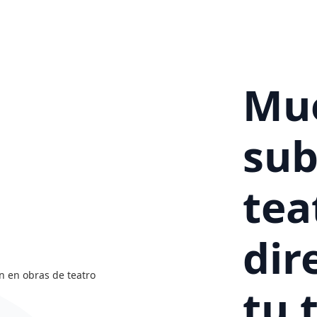
Mue
sub
tea
dir
tu 