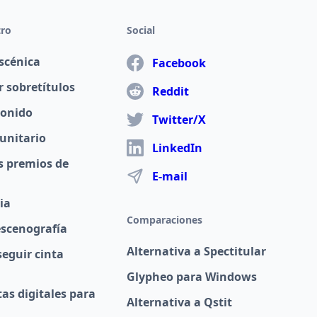
tro
Social
scénica
Facebook
 sobretítulos
Reddit
sonido
Twitter/X
unitario
LinkedIn
s premios de
E-mail
ia
Comparaciones
escenografía
Alternativa a Spectitular
eguir cinta
Glypheo para Windows
as digitales para
Alternativa a Qstit