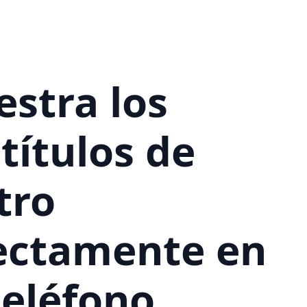
stra los
títulos de
tro
ectamente en
teléfono