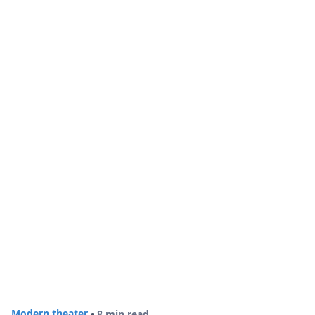
Modern theater
•
8 min read