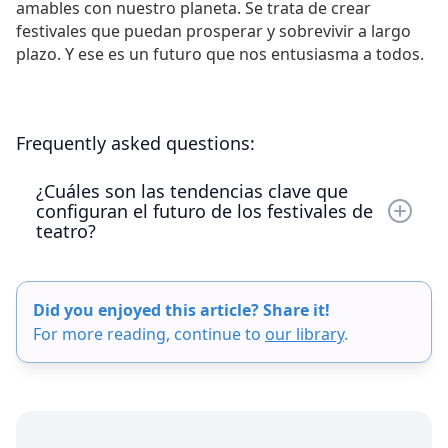
amables con nuestro planeta. Se trata de crear
festivales que puedan prosperar y sobrevivir a largo
plazo. Y ese es un futuro que nos entusiasma a todos.
Frequently asked questions:
¿Cuáles son las tendencias clave que
configuran el futuro de los festivales de
teatro?
Las tendencias clave que configuran el futuro de
los festivales de teatro incluyen una mayor
Did you enjoyed this article? Share it!
interactividad, donde el público participe en la
For more reading, continue to
our library
.
narración, y un enfoque en la diversidad y la
inclusión, destacando las obras de comunidades
marginadas y diversas. También se hace hincapié
en la sostenibilidad, ya que los festivales adoptan
prácticas ecológicas. Además, la fusión de