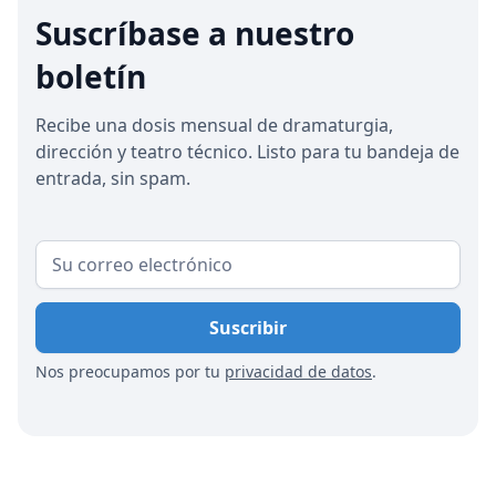
géneros es cada vez más frecuente, mezclando el
Suscríbase a nuestro
drama con elementos como la música, la danza y
boletín
la tecnología. Las innovaciones futuras pueden
incluir actuaciones impulsadas por la inteligencia
artificial, transmisiones simultáneas globales,
Recibe una dosis mensual de dramaturgia,
experiencias hiperpersonalizadas y una
dirección y teatro técnico. Listo para tu bandeja de
participación avanzada a través de tecnologías
entrada, sin spam.
de realidad virtual y aumentada.
Nos preocupamos por tu
privacidad de datos
.