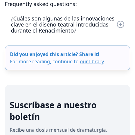
Frequently asked questions:
¿Cuáles son algunas de las innovaciones
clave en el diseño teatral introducidas
durante el Renacimiento?
El Renacimiento introdujo innovaciones clave en
el diseño teatral, como el arco del proscenio, que
Did you enjoyed this article? Share it!
enmarcaba el escenario y separaba a los actores
For more reading, continue to
our library
.
del público, creando un efecto de «caja de
imágenes». Además, el uso de escenarios en
perspectiva revolucionó la escenografía al
emplear puntos de fuga y líneas convergentes
para crear la ilusión de profundidad y distancia,
haciendo que los escenarios parecieran más
Suscríbase a nuestro
obras de arte en 3D.
boletín
Recibe una dosis mensual de dramaturgia,