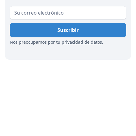
de subtitulado, buscar varios proveedores y
acceder a una opción muy asequible que mejora
la accesibilidad para todos.
Nos preocupamos por tu
privacidad de datos
.