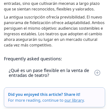
entradas, sino que cultivarán mecenas a largo plazo
que se sientan reconocidos, flexibles y valorados.
La antigua suscripción ofrecía previsibilidad. El nuevo
panorama de fidelización ofrece adaptabilidad. Ambos
persiguen el mismo objetivo: audiencias sostenibles e
ingresos estables. Los teatros que adopten el cambio
ahora asegurarán su lugar en un mercado cultural
cada vez más competitivo.
Frequently asked questions:
¿Qué es un pase flexible en la venta de
entradas de teatro?
Un pase flexible permite a los mecenas comprar
un número determinado de créditos —
Did you enjoyed this article? Share it!
normalmente de 4 a 8— y canjearlos por
For more reading, continue to
our library
.
entradas para cualquier espectáculo elegible
según su propio horario. Ofrece más opciones